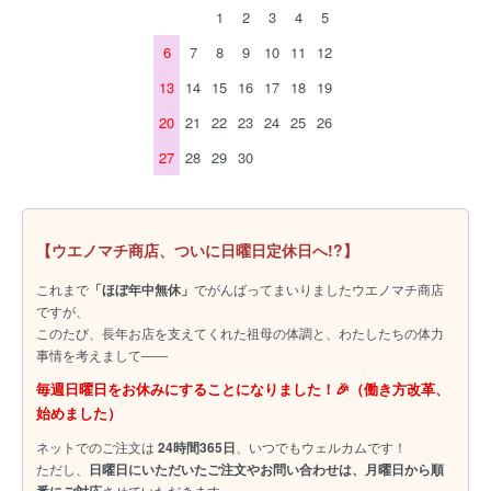
1
2
3
4
5
6
7
8
9
10
11
12
13
14
15
16
17
18
19
20
21
22
23
24
25
26
27
28
29
30
【ウエノマチ商店、ついに日曜日定休日へ!?】
これまで
「ほぼ年中無休」
でがんばってまいりましたウエノマチ商店
ですが、
このたび、長年お店を支えてくれた祖母の体調と、わたしたちの体力
事情を考えまして――
毎週日曜日をお休みにすることになりました！🎉（働き方改革、
始めました）
ネットでのご注文は
24時間365日
、いつでもウェルカムです！
ただし、
日曜日にいただいたご注文やお問い合わせは、月曜日から順
させていただきます。