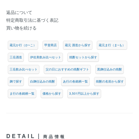
返品について
特定商取引法に基づく表記
買い物を続ける
蔵元か行（か~こ）
甲斐商店
蔵元 酒造から探す
蔵元ま行（ま~も）
三岳酒造
伊佐美飲み比べセット
焼酎セットから探す
三岳飲み比べセット
父の日におすすめの焼酎ギフト
黒麹仕込みの焼酎
麹で探す
白麹仕込みの焼酎
あ行の各銘柄一覧
焼酎の名前から探す
ま行の各銘柄一覧
価格から探す
3,501円以上から探す
DETAIL｜
商品情報