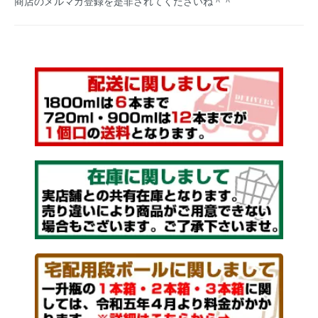
商店のメルマガ登録を是非されてくださいね＾＾
｟ 本格芋焼酎 ｠