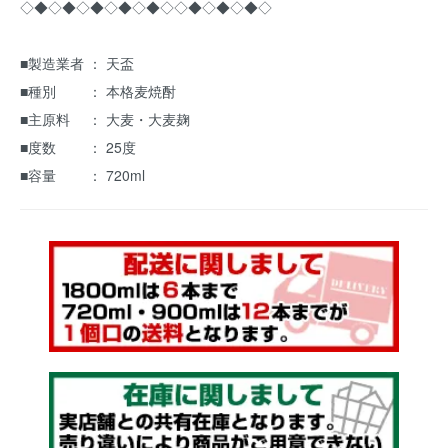
◇◆◇◆◇◆◇◆◇◆◇◇◆◇◆◇◆◇
■製造業者 ： 天盃
■種別 ： 本格麦焼酎
■主原料 ： 大麦・大麦麹
■度数 ： 25度
■容量 ： 720ml