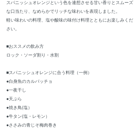
スパニッシュオレンジという色を連想させる甘い香りとスムーズ
な口当たり、なめらかでリッチな味わいを表現しました。
軽い味わいの料理、塩や酸味の味付け料理とともにお楽しみくだ
さい。
■おススメの飲み方
ロック・ソーダ割り・水割
■スパニッシュオレンジに合う料理（一例）
●白身魚のカルパッチョ
●一夜干し
●天ぷら
●焼き鳥(塩）
●牛タン(塩・レモン）
●ささみの青じそ梅肉巻き