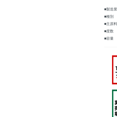
■製造業
■種別
■主原料
■度数
■容量 