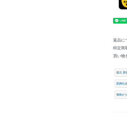
返品に
特定商
買い物
蔵元 酒
黒麹仕
価格か