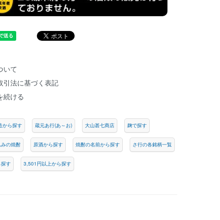
ついて
取引法に基づく表記
を続ける
造から探す
蔵元あ行(あ～お)
大山甚七商店
麹で探す
込みの焼酎
原酒から探す
焼酎の名前から探す
さ行の各銘柄一覧
ら探す
3,501円以上から探す