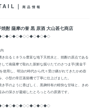
TAIL｜
商品情報
焼酎 薩摩の誉 黒 原酒 大山甚七商店
◆◇◆◇◆◇◆◇◇◆◇◆◇◆◇
案内
湧き出るミネラル豊富な地下天然水と、焼酎の原点である
そして南薩摩で取れた新鮮な掘りたてのさつま芋(黄金千
けを使用し、明治の時代から代々受け継がれてきたかめ壺
み、小型の常圧蒸留機で丁寧に仕上げました。
焼き芋のように香ばしく、黒麹特有の軽快な甘味と、きめ
旨みの深さが凝縮したとろっとろの原酒です。
◆◇◆◇◆◇◆◇◇◆◇◆◇◆◇