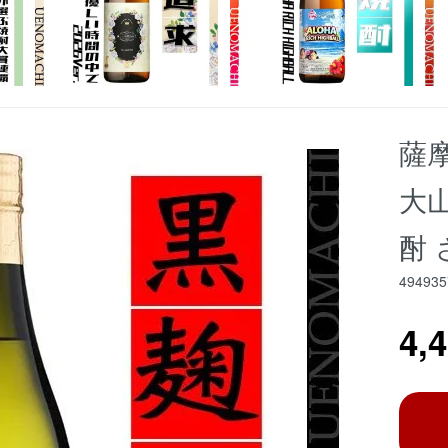
薩摩
大
酎
494935
4,