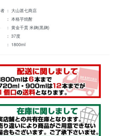
者 ： 大山甚七商店
 ： 本格芋焼酎
 ： 黄金千貫 米麹(黒麹)
 ： 37度
： 1800ml