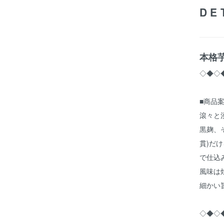
DE
本格芋
◇◆◇
■商品
滾々と
黒麹、
貫)だ
で仕込
風味は
細かい
◇◆◇