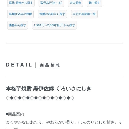
蔵元 酒造から探す
蔵元あ行(あ～お)
大口酒造
麹で探す
黒麹仕込みの焼酎
焼酎の名前から探す
か行の各銘柄一覧
価格から探す
1,501円～2,500円以下から探す
DETAIL｜
商品情報
本格芋焼酎 黒伊佐錦 くろいさにしき
◇◆◇◆◇◆◇◆◇◆◇◆◇◆◇◆◇
■商品案内
まろやかな口あたり、やわらかい香り、ほんのりとした甘さ、そ