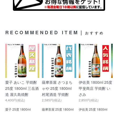
RECOMMENDED ITEM｜
おすすめ
愛子 あいこ 芋焼酎
薩摩茶屋 さつまち
伊佐美 1800ml 25度
25度 1800ml 三岳酒
ゃや 25度 1800ml
甲斐商店 芋焼酎 い
造 屋久島焼酎
村尾酒造 芋焼酎
さみ
4,400円(税込)
2,585円(税込)
2,850円(税込)
愛子 25度 1800ml
薩摩茶屋 25度 1800ml
伊佐美 25度 1800ml