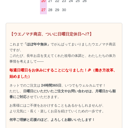
20
21
22
23
24
25
26
27
28
29
30
【ウエノマチ商店、ついに日曜日定休日へ!?】
これまで
「ほぼ年中無休」
でがんばってまいりましたウエノマチ商店
ですが、
このたび、長年お店を支えてくれた祖母の体調と、わたしたちの体力
事情を考えまして――
毎週日曜日をお休みにすることになりました！🎉（働き方改革、
始めました）
ネットでのご注文は
24時間365日
、いつでもウェルカムです！
ただし、
日曜日にいただいたご注文やお問い合わせは、月曜日から順
番にご対応
させていただきます。
お客様にはご不便をおかけすることもあるかもしれませんが、
より元気に・長く・楽しくお店を続けていくための一歩です。
何卒ご理解と応援のほど、よろしくお願いいたします！