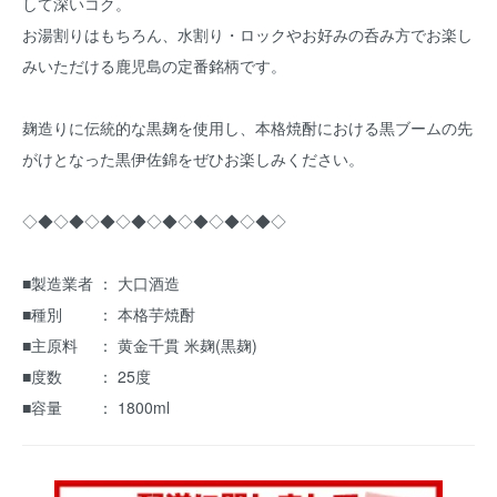
して深いコク。
お湯割りはもちろん、水割り・ロックやお好みの呑み方でお楽し
みいただける鹿児島の定番銘柄です。
麹造りに伝統的な黒麹を使用し、本格焼酎における黒ブームの先
がけとなった黒伊佐錦をぜひお楽しみください。
◇◆◇◆◇◆◇◆◇◆◇◆◇◆◇◆◇
■製造業者 ： 大口酒造
■種別 ： 本格芋焼酎
■主原料 ： 黄金千貫 米麹(黒麹)
■度数 ： 25度
■容量 ： 1800ml