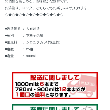
の個性を楽しめる、香味豊かな焼酎です。
お湯割り、ロック、どちらでもお楽しみいただけます。
◇◆◇◆◇◆◇◆◇◆◇◆◇◆◇◆◇
■製造業者 ： 大石酒造
■種別 ： 本格芋焼酎
■主原料 ： シロユタカ 米麹(黒麹)
■度数 ： 25度
■容量 ： 900ml