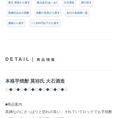
蔵元 酒造から探す
蔵元あ行(あ～お)
大石酒造
麹で探す
黒麹仕込みの焼酎
焼酎の名前から探す
あ行の各銘柄一覧
価格から探す
～1,500円以下から探す
DETAIL｜
商品情報
本格芋焼酎 莫祢氏 大石酒造
◇◆◇◆◇◆◇◆◇◆◇◆◇◆◇◆◇
■商品案内
黒麹なのにさっぱりと切れの良い、それでいてロックでも芋焼酎