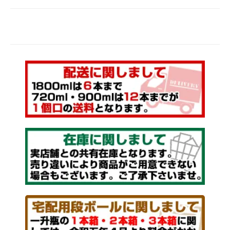
｟ 本格芋焼酎 ｠