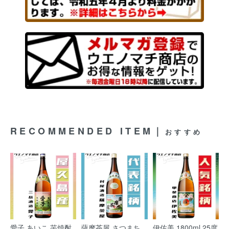
RECOMMENDED ITEM｜
おすすめ
愛子 あいこ 芋焼酎
薩摩茶屋 さつまち
伊佐美 1800ml 25度