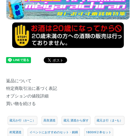
返品について
特定商取引法に基づく表記
オプションの値段詳細
買い物を続ける
蔵元か行（か~こ）
高良酒造
蔵元 酒造から探す
蔵元ま行（ま~も）
村尾酒造
イベントにおすすめのセット・銘柄
1800ml２本セット