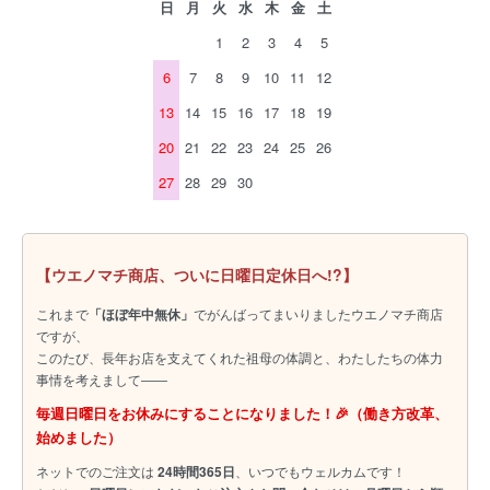
日
月
火
水
木
金
土
1
2
3
4
5
6
7
8
9
10
11
12
13
14
15
16
17
18
19
20
21
22
23
24
25
26
27
28
29
30
【ウエノマチ商店、ついに日曜日定休日へ!?】
これまで
「ほぼ年中無休」
でがんばってまいりましたウエノマチ商店
ですが、
このたび、長年お店を支えてくれた祖母の体調と、わたしたちの体力
事情を考えまして――
毎週日曜日をお休みにすることになりました！🎉（働き方改革、
始めました）
ネットでのご注文は
24時間365日
、いつでもウェルカムです！