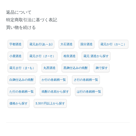
返品について
特定商取引法に基づく表記
買い物を続ける
宇都酒造
蔵元あ行(あ～お)
大石酒造
国分酒造
蔵元か行（か~こ）
小鹿酒造
蔵元さ行（さ~そ）
相良酒造
蔵元 酒造から探す
蔵元ま行（ま~も）
丸西酒造
黒麹仕込みの焼酎
麹で探す
白麹仕込みの焼酎
か行の各銘柄一覧
さ行の各銘柄一覧
た行の各銘柄一覧
焼酎の名前から探す
は行の各銘柄一覧
価格から探す
3,501円以上から探す