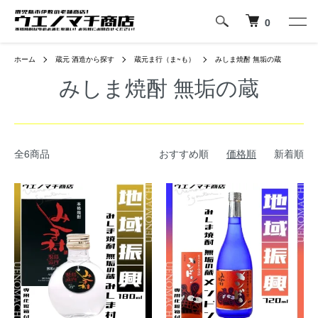
0
ホーム
蔵元 酒造から探す
蔵元ま行（ま~も）
みしま焼酎 無垢の蔵
みしま焼酎 無垢の蔵
全6商品
おすすめ順
価格順
新着順