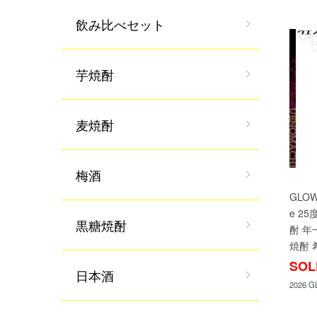
飲み比べセット
芋焼酎
麦焼酎
梅酒
GLOW 
e 25
黒糖焼酎
酎 年
焼酎 
SOL
日本酒
2026 G