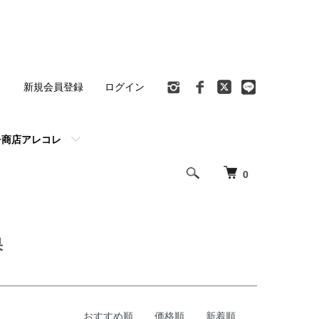
ト
新規会員登録
ログイン
チ商店アレコレ
0
果
おすすめ順
価格順
新着順